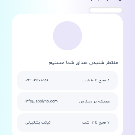
منتظر شنیدن صدای شما هستیم
8 صبح تا 10 شب
0921-2578154
همیشه در دسترس
info@applyno.com
7 صبح تا 12 شب
تیکت پشتیبانی