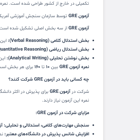
تکمیلی در خارج از کشور طراحی شده است. نمره ای
آزمون GRE
توسط سازمان سنجش آموزشی آمریکا (ETS) برگزار می‌شود و در حال حاضر در بیش از ۱۶۰ کشور دنیا قابل دستر
آزمون GRE
از سه بخش اصلی تشکیل شده است
بخش استدلال کلامی (Verbal Reasoning):
این 
بخش استدلال ریاضی (Quantitative Reasoning):
بخش نوشتن تحلیلی (Analytical Writing):
این 
نمره آزمون GRE
بین
10
تا
160
برای هر بخش است 
چه کسانی باید در آزمون GRE شرکت کنند؟
شرکت در
آزمون GRE
برای پذیرش در اکثر دانشگاه
نمره این آزمون نیاز دارند.
مزایای شرکت در آزمون GRE:
سنجش مهارت‌های کلامی، استدلالی و تحلیلی:
آز
افزایش شانس پذیرش در دانشگاه‌های معتبر:
نم