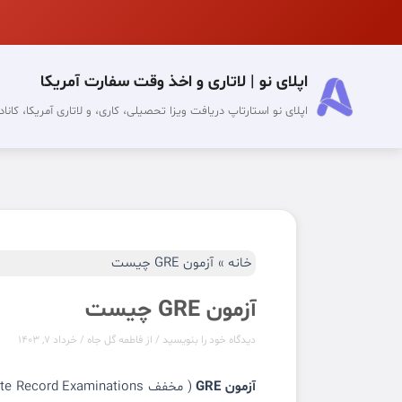
رش
ه
حتوا
اپلای نو | لاتاری و اخذ وقت سفارت آمریکا
اپلای نو استارتاپ دریافت ویزا تحصیلی، کاری، و لاتاری آمریکا، کانادا
خانه
آزمون GRE چیست
آزمون GRE چیست
دیدگاه‌ خود را بنویسید
/ از
فاطمه گل جاه
/
خرداد 7, 1403
آزمون GRE
( مخفف Graduate Record Examinations)