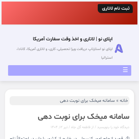
رش
ثبت‌ نام لاتاری
شروع شد.فرصت مهاجرت به آمریکا رو از دست
ه
نده!
حتوا
اپلای نو | لاتاری و اخذ وقت سفارت آمریکا
اپلای نو استارتاپ دریافت ویزا تحصیلی، کاری، و لاتاری آمریکا، کانادا،
استرالیا
☰
خانه
سامانه میخک برای نوبت دهی
سامانه میخک برای نوبت دهی
دیدگاه‌ خود را بنویسید
/ از
فاطمه گل جاه
/
تیر 12, 1404
اگر قصد انجام امور کنسولی در خارج از کشور را دارید، احتمالاً نام